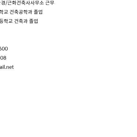
환경/근화건축사사무소 근무
업대학교 건축공학과 졸업
업고등학교 건축과 졸업
600
008
il.net