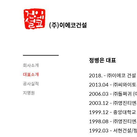
(주)이에코건설
정병은 대표
회사소개
대표소개
2018. -
㈜이에코 건설
공사실적
2013.04 -
㈜씨와이토
지명원
2006.03 -
㈜돌쩌귀 (
2003.12 -
㈜영진티엔씨
1999.12 -
중앙대학교
1998.08 -
㈜영진티엔
1992.03 - 서현건설/